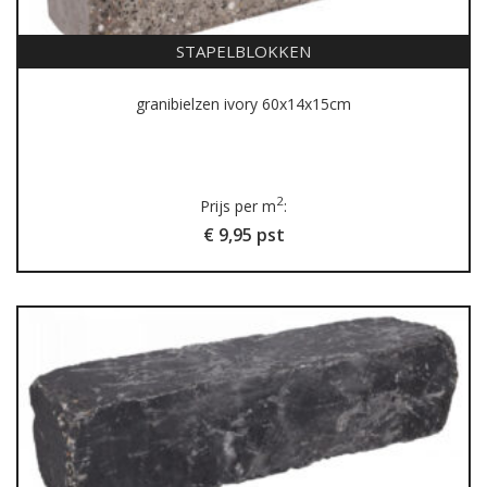
STAPELBLOKKEN
granibielzen ivory 60x14x15cm
2
Prijs per m
:
€ 9,95 pst