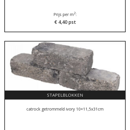
2
Prijs per m
:
€ 4,40 pst
STAPELBLOKKEN
catrock getrommeld ivory 10×11,5x31cm