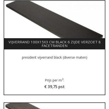
VIJVERRAND 100X15X3 CM BLACK 6 ZIJDE VERZOET 8
FACETRANDEN
president vijverrand black (diverse maten)
2
Prijs per m
:
€ 39,75 pst