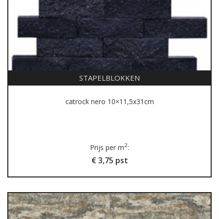
STAPELBLOKKEN
catrock nero 10×11,5x31cm
2
Prijs per m
:
€ 3,75 pst