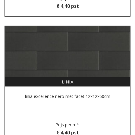
€ 4,40 pst
LINIA
linia excellence nero met facet 12x12x60cm
2
Prijs per m
:
€ 4,40 pst