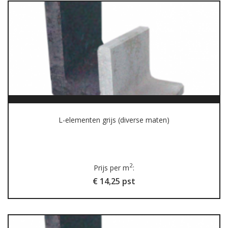
L-elementen grijs (diverse maten)
2
Prijs per m
:
€ 14,25 pst