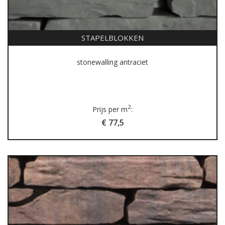
STAPELBLOKKEN
stonewalling antraciet
2
Prijs per m
:
€ 77,5