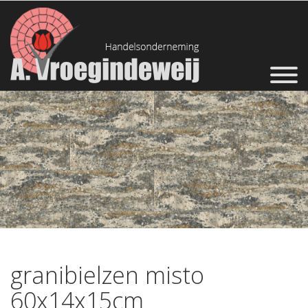
granibielzen misto
60x14x15cm