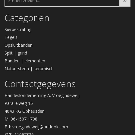
Categoriën
Sierbestrating
Tegels
Opsluitbanden
Split | grind
Banden | elementen
Natuursteen | keramisch
Contactgegevens
Handeslonderneming A. Vroegindeweij
Parallelweg 15
4043 KG Opheusden
M. 06-1507 1708
E.
b.vroegindeweij@outlook.com
KVK. 11067326