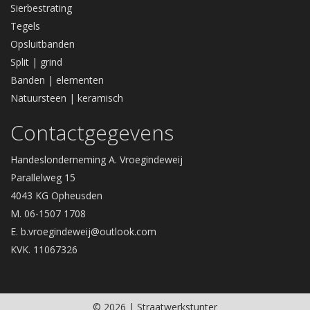
Sierbestrating
Tegels
Opsluitbanden
Split | grind
Banden | elementen
Natuursteen | keramisch
Contactgegevens
Handeslonderneming A. Vroegindeweij
Parallelweg 15
4043 KG Opheusden
M. 06-1507 1708
E.
b.vroegindeweij@outlook.com
KVK. 11067326
© 2026 | Straatwerkstunter