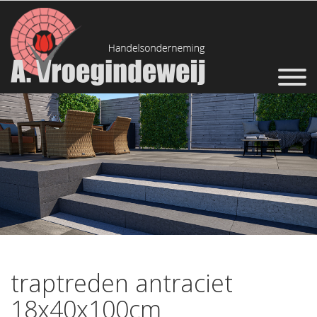
traptreden antraciet
18x40x100cm