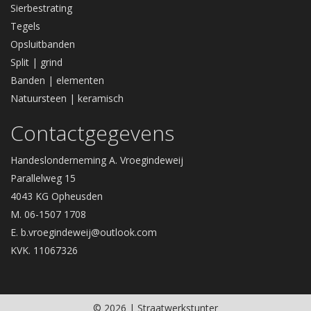
Sierbestrating
Tegels
Opsluitbanden
Split | grind
Banden | elementen
Natuursteen | keramisch
Contactgegevens
Handeslonderneming A. Vroegindeweij
Parallelweg 15
4043 KG Opheusden
M. 06-1507 1708
E.
b.vroegindeweij@outlook.com
KVK. 11067326
© 2026 | Straatwerkstunter