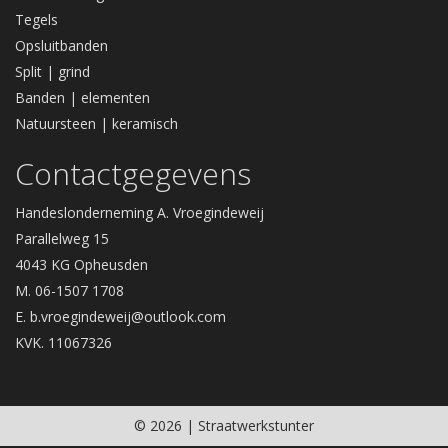
Tegels
Opsluitbanden
Split | grind
Banden | elementen
Natuursteen | keramisch
Contactgegevens
Handeslonderneming A. Vroegindeweij
Parallelweg 15
4043 KG Opheusden
M. 06-1507 1708
E.
b.vroegindeweij@outlook.com
KVK. 11067326
© 2026 | Straatwerkstunter