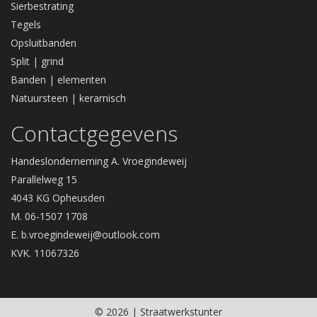
Sierbestrating
Tegels
Opsluitbanden
Split | grind
Banden | elementen
Natuursteen | keramisch
Contactgegevens
Handeslonderneming A. Vroegindeweij
Parallelweg 15
4043 KG Opheusden
M. 06-1507 1708
E.
b.vroegindeweij@outlook.com
KVK. 11067326
© 2026 | Straatwerkstunter