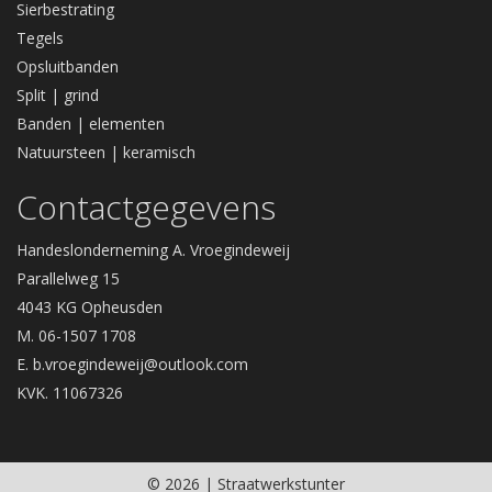
Sierbestrating
Tegels
Opsluitbanden
Split | grind
Banden | elementen
Natuursteen | keramisch
Contactgegevens
Handeslonderneming A. Vroegindeweij
Parallelweg 15
4043 KG Opheusden
M. 06-1507 1708
E.
b.vroegindeweij@outlook.com
KVK. 11067326
© 2026 | Straatwerkstunter