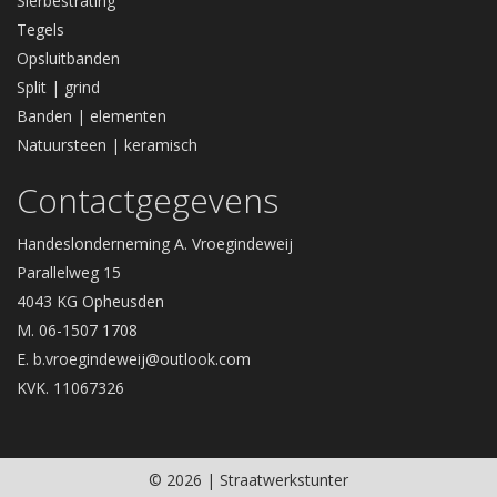
Sierbestrating
Tegels
Opsluitbanden
Split | grind
Banden | elementen
Natuursteen | keramisch
Contactgegevens
Handeslonderneming A. Vroegindeweij
Parallelweg 15
4043 KG Opheusden
M. 06-1507 1708
E.
b.vroegindeweij@outlook.com
KVK. 11067326
© 2026 | Straatwerkstunter