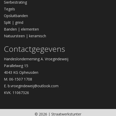
Sierbestrating
Tegels
Opsluitbanden
Split | grind
Banden | elementen
Natuursteen | keramisch
Contactgegevens
Handeslonderneming A. Vroegindeweij
Parallelweg 15
4043 KG Opheusden
M. 06-1507 1708
E.
b.vroegindeweij@outlook.com
KVK. 11067326
© 2026 | Straatwerkstunter