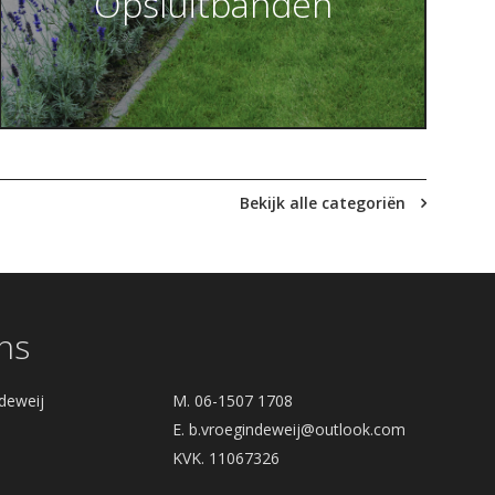
Opsluitbanden
Bekijk alle categoriën
ns
deweij
M. 06-1507 1708
E.
b.vroegindeweij@outlook.com
KVK. 11067326