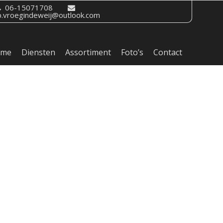
06-15071708
b.vroegindeweij@outlook.com
ome
Diensten
Assortiment
Foto’s
Contact