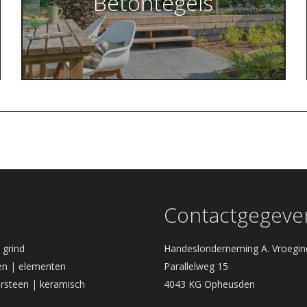
Betontegels
Contactgegeve
| grind
Handeslonderneming A. Vroegin
n | elementen
Parallelweg 15
rsteen | keramisch
4043 KG Opheusden