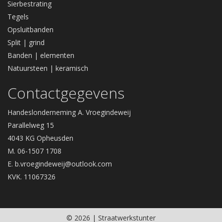
Sierbestrating
Tegels
Opsluitbanden
Split | grind
Banden | elementen
Natuursteen | keramisch
Contactgegevens
Handeslonderneming A. Vroegindeweij
Parallelweg 15
4043 KG Opheusden
M. 06-1507 1708
E.
b.vroegindeweij@outlook.com
KVK. 11067326
© 2026 | Straatwerkstunter