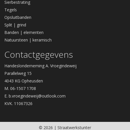
Sierbestrating
Tegels
Opsluitbanden
Split | grind
Banden | elementen
Natuursteen | keramisch
Contactgegevens
Handeslonderneming A. Vroegindeweij
Parallelweg 15
4043 KG Opheusden
M. 06-1507 1708
E.
b.vroegindeweij@outlook.com
KVK. 11067326
© 2026 | Straatwerkstunter