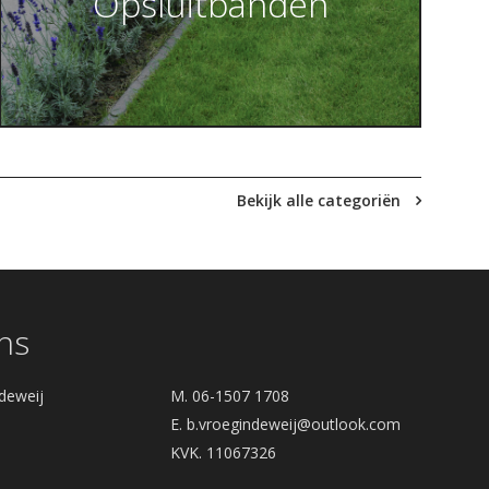
Opsluitbanden
Bekijk alle categoriën
ns
deweij
M. 06-1507 1708
E.
b.vroegindeweij@outlook.com
KVK. 11067326