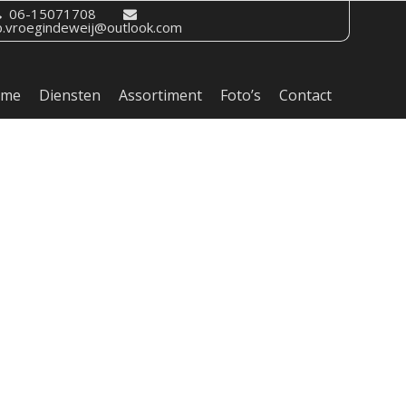
06-15071708
b.vroegindeweij@outlook.com
ome
Diensten
Assortiment
Foto’s
Contact