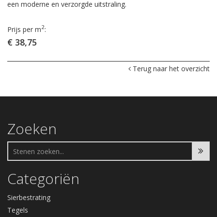
een moderne en verzorgde uitstraling.
2
Prijs per m
:
€ 38,75
Terug naar het overzicht
Zoeken
Categoriën
Sierbestrating
Tegels