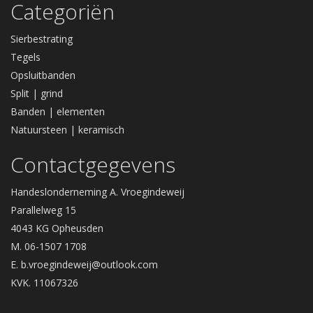
Categoriën
Sierbestrating
Tegels
Opsluitbanden
Split | grind
Banden | elementen
Natuursteen | keramisch
Contactgegevens
Handeslonderneming A. Vroegindeweij
Parallelweg 15
4043 KG Opheusden
M. 06-1507 1708
E.
b.vroegindeweij@outlook.com
KVK. 11067326