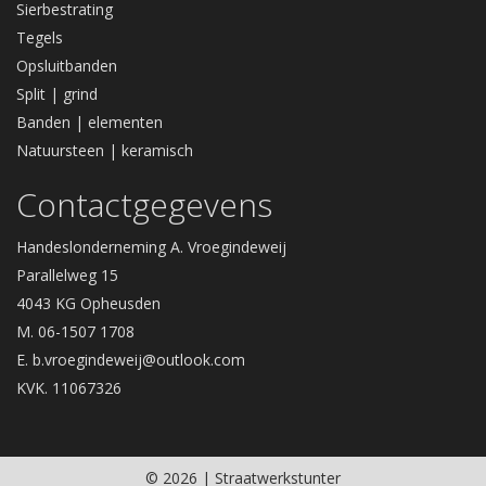
Sierbestrating
Tegels
Opsluitbanden
Split | grind
Banden | elementen
Natuursteen | keramisch
Contactgegevens
Handeslonderneming A. Vroegindeweij
Parallelweg 15
4043 KG Opheusden
M. 06-1507 1708
E.
b.vroegindeweij@outlook.com
KVK. 11067326
© 2026 | Straatwerkstunter