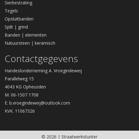
Sierbestrating
Tegels
Opsluitbanden
Split | grind
Banden | elementen
Natuursteen | keramisch
Contactgegevens
Handeslonderneming A. Vroegindeweij
Parallelweg 15
4043 KG Opheusden
M. 06-1507 1708
E.
b.vroegindeweij@outlook.com
KVK. 11067326
© 2026 | Straatwerkstunter