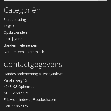
Categoriën
Sierbestrating
Tegels
Opsluitbanden
Split | grind
Banden | elementen
Natuursteen | keramisch
Contactgegevens
Handeslonderneming A. Vroegindeweij
Parallelweg 15
4043 KG Opheusden
M. 06-1507 1708
E.
b.vroegindeweij@outlook.com
KVK. 11067326