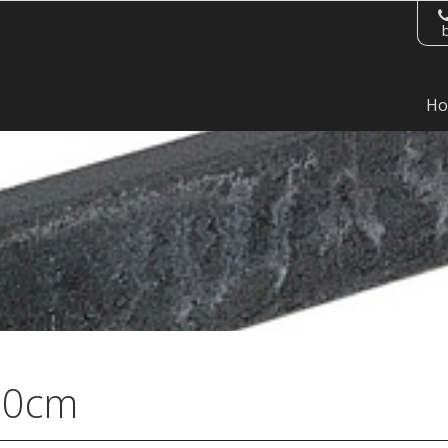
H
00cm