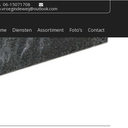
06-15071708
b.vroegindeweij@outlook.com
ome
Diensten
Assortiment
Foto’s
Contact