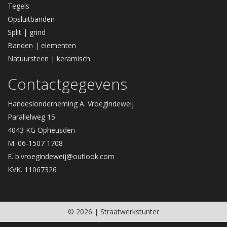
Tegels
Opsluitbanden
Split | grind
Banden | elementen
Natuursteen | keramisch
Contactgegevens
Handeslonderneming A. Vroegindeweij
Parallelweg 15
4043 KG Opheusden
M. 06-1507 1708
E.
b.vroegindeweij@outlook.com
KVK. 11067326
© 2026 | Straatwerkstunter