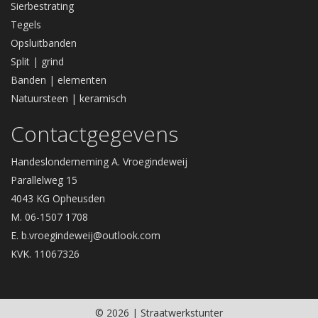
Sierbestrating
Tegels
Opsluitbanden
Split | grind
Banden | elementen
Natuursteen | keramisch
Contactgegevens
Handeslonderneming A. Vroegindeweij
Parallelweg 15
4043 KG Opheusden
M. 06-1507 1708
E.
b.vroegindeweij@outlook.com
KVK. 11067326
© 2026 | Straatwerkstunter