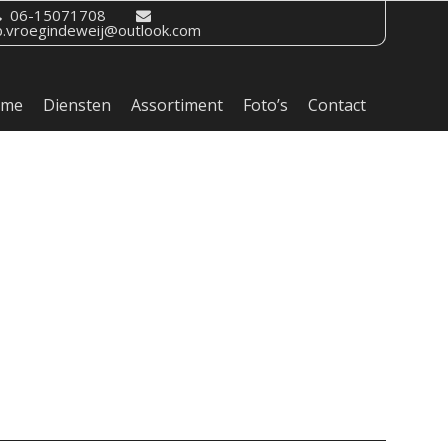
06-15071708
b.vroegindeweij@outlook.com
ome
Diensten
Assortiment
Foto’s
Contact