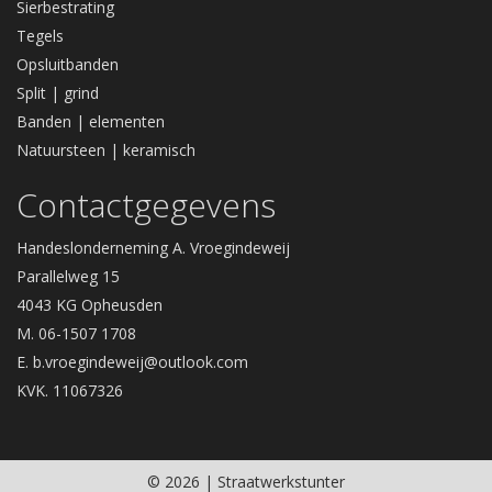
Sierbestrating
Tegels
Opsluitbanden
Split | grind
Banden | elementen
Natuursteen | keramisch
Contactgegevens
Handeslonderneming A. Vroegindeweij
Parallelweg 15
4043 KG Opheusden
M. 06-1507 1708
E.
b.vroegindeweij@outlook.com
KVK. 11067326
© 2026 | Straatwerkstunter