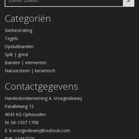
Categoriën
Sierbestrating
Tegels
Opsluitbanden
Split | grind
Banden | elementen
Natuursteen | keramisch
Contactgegevens
Handeslonderneming A. Vroegindeweij
Parallelweg 15
4043 KG Opheusden
M. 06-1507 1708
E.
b.vroegindeweij@outlook.com
KVK. 11067326