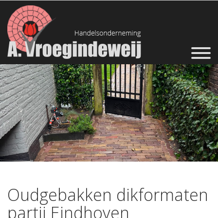
Oudgebakken dikformaten
partij Eindhoven