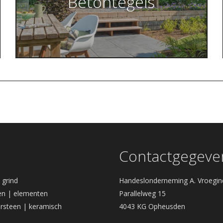
Betontegels
Contactgegeve
| grind
Handeslonderneming A. Vroegin
n | elementen
Parallelweg 15
rsteen | keramisch
4043 KG Opheusden