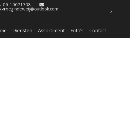
06-15071708
b.vroegindeweij@outlook.com
ome
Diensten
Assortiment
Foto’s
Contact