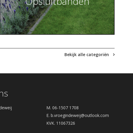
Opsluitbanden
Bekijk alle categoriën
ns
deweij
M. 06-1507 1708
E.
b.vroegindeweij@outlook.com
KVK. 11067326