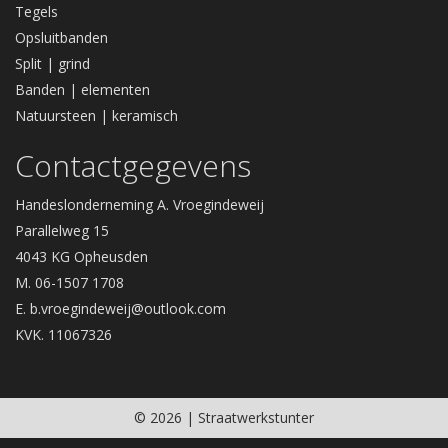
Tegels
Opsluitbanden
Split | grind
Banden | elementen
Natuursteen | keramisch
Contactgegevens
Handeslonderneming A. Vroegindeweij
Parallelweg 15
4043 KG Opheusden
M. 06-1507 1708
E.
b.vroegindeweij@outlook.com
KVK. 11067326
© 2026 | Straatwerkstunter