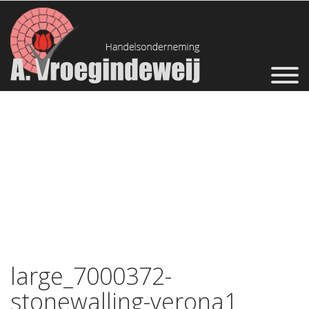
large_7000372-
stonewalling-verona1