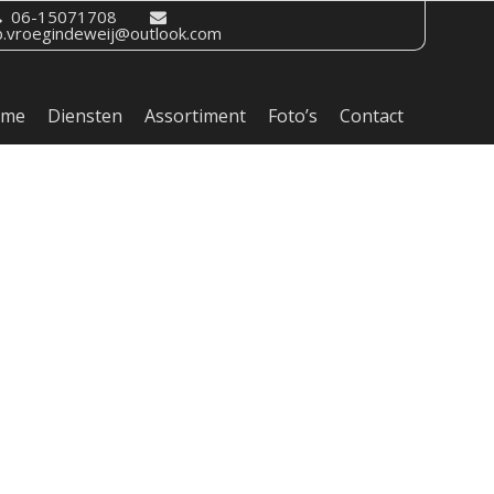
06-15071708
b.vroegindeweij@outlook.com
ome
Diensten
Assortiment
Foto’s
Contact