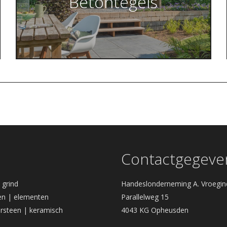
Betontegels
Contactgegeve
| grind
Handeslonderneming A. Vroegin
n | elementen
Parallelweg 15
rsteen | keramisch
4043 KG Opheusden