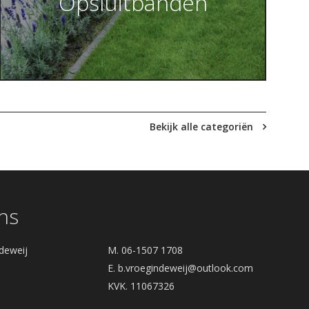
Opsluitbanden
Bekijk alle categoriën
ns
deweij
M. 06-1507 1708
E.
b.vroegindeweij@outlook.com
KVK. 11067326