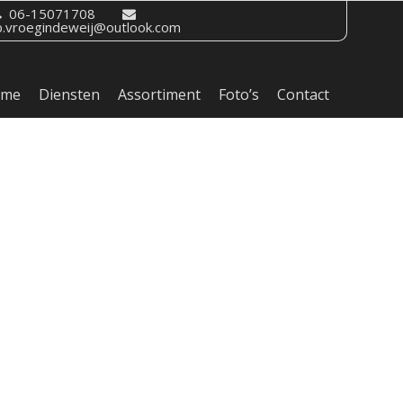
06-15071708
b.vroegindeweij@outlook.com
ome
Diensten
Assortiment
Foto’s
Contact