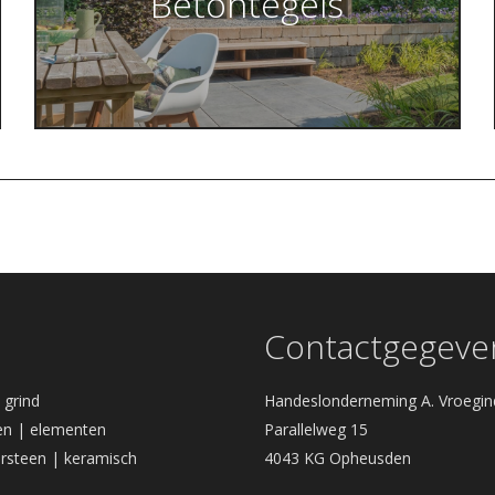
Betontegels
Contactgegeve
| grind
Handeslonderneming A. Vroegin
n | elementen
Parallelweg 15
rsteen | keramisch
4043 KG Opheusden